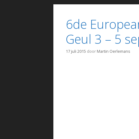
6de European
Geul 3 – 5 s
17 juli 2015
door
Martin Oerlemans