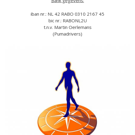
Bank gegevens:
iban nr.: NL 42 RABO 0310 2167 45
bic nr.: RABONL2U
t.n.v. Martin Oerlemans
(Pumadrivers)