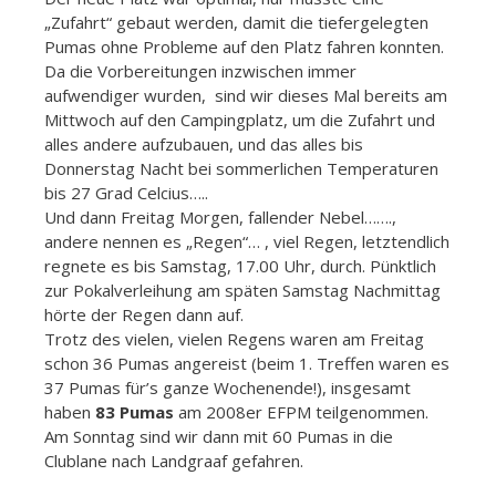
„Zufahrt“ gebaut werden, damit die tiefergelegten
Pumas ohne Probleme auf den Platz fahren konnten.
Da die Vorbereitungen inzwischen immer
aufwendiger wurden, sind wir dieses Mal bereits am
Mittwoch auf den Campingplatz, um die Zufahrt und
alles andere aufzubauen, und das alles bis
Donnerstag Nacht bei sommerlichen Temperaturen
bis 27 Grad Celcius…..
Und dann Freitag Morgen, fallender Nebel…….,
andere nennen es „Regen“… , viel Regen, letztendlich
regnete es bis Samstag, 17.00 Uhr, durch. Pünktlich
zur Pokalverleihung am späten Samstag Nachmittag
hörte der Regen dann auf.
Trotz des vielen, vielen Regens waren am Freitag
schon 36 Pumas angereist (beim 1. Treffen waren es
37 Pumas für’s ganze Wochenende!), insgesamt
haben
83 Pumas
am 2008er EFPM teilgenommen.
Am Sonntag sind wir dann mit 60 Pumas in die
Clublane nach Landgraaf gefahren.