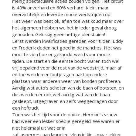
menig spectaculaire acties zouden volgen. Het circuit
is 40% onverhard en 60% verhard. Klein, maar
overzichtelijk en leverde mooie wedstrijden op.
Het weer was best ok, af en toe wat koud maar over
het algemeen hebben we het in ieder geval droog
gehouden. Gelukkig geen heftige plensbuien!
Eerst werden kwalificaties gereden voor tijden. Eddy
en Frederik deden het goed in de manches. Het was
mooi te zien hoe er geknockt werd voor mooie
tijden. De start en die eerste bocht waren toch wel
vrij bepalend voor de rest van de wedstrijd, maar af
en toe werden er foutjes gemaakt op andere
plaatsen waar anderen weer van konden profiteren.
Aardig wat auto’s schoten van de baan of botsten, en
dus werden er ook wel aardig wat van de baan
gesleept, uitgegraven en zelfs weggedragen door
een heftruck.
Toen was het tijd voor de pauze. Herman’s vrouw
had weer een lekker soepje geregeld. We waren er
niet helemaal uit wat er in
zat..asperges..aardappelen..vleugje kip….maar lekker