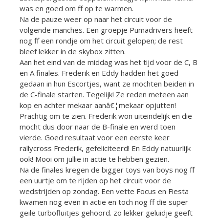
was en goed om ff op te warmen.
Na de pauze weer op naar het circuit voor de
volgende manches. Een groepje Pumadrivers heeft
nog ff een rondje om het circuit gelopen; de rest
bleef lekker in de skybox zitten.
Aan het eind van de middag was het tijd voor de C, B
en A finales. Frederik en Eddy hadden het goed
gedaan in hun Escortjes, want ze mochten beiden in
de C-finale starten. Tegelijk! Ze reden meteen aan
kop en achter mekaar aanâ€¦mekaar opjutten!
Prachtig om te zien. Frederik won uiteindelijk en die
mocht dus door naar de B-finale en werd toen
vierde. Goed resultaat voor een eerste keer
rallycross Frederik, gefeliciteerd! En Eddy natuurlijk
ook! Mooi om jullie in actie te hebben gezien.
Na de finales kregen de bigger toys van boys nog ff
een uurtje om te rijden op het circuit voor de
wedstrijden op zondag. Een vette Focus en Fiesta
kwamen nog even in actie en toch nog ff die super
geile turbofluitjes gehoord. zo lekker geluidje geeft