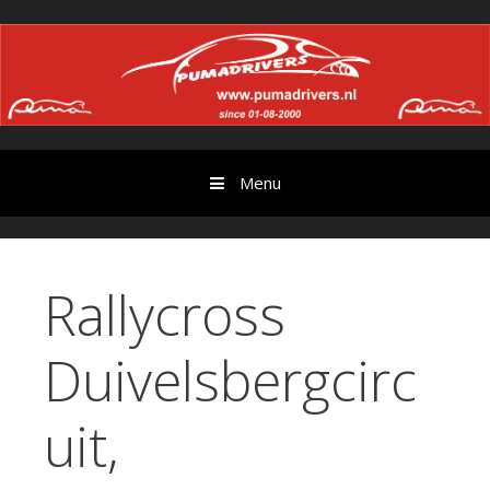
Ga
//
door
naar
content
Menu
Rallycross
Duivelsbergcirc
uit,