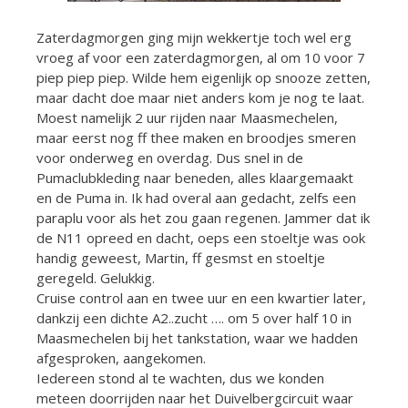
Zaterdagmorgen ging mijn wekkertje toch wel erg
vroeg af voor een zaterdagmorgen, al om 10 voor 7
piep piep piep. Wilde hem eigenlijk op snooze zetten,
maar dacht doe maar niet anders kom je nog te laat.
Moest namelijk 2 uur rijden naar Maasmechelen,
maar eerst nog ff thee maken en broodjes smeren
voor onderweg en overdag. Dus snel in de
Pumaclubkleding naar beneden, alles klaargemaakt
en de Puma in. Ik had overal aan gedacht, zelfs een
paraplu voor als het zou gaan regenen. Jammer dat ik
de N11 opreed en dacht, oeps een stoeltje was ook
handig geweest, Martin, ff gesmst en stoeltje
geregeld. Gelukkig.
Cruise control aan en twee uur en een kwartier later,
dankzij een dichte A2..zucht …. om 5 over half 10 in
Maasmechelen bij het tankstation, waar we hadden
afgesproken, aangekomen.
Iedereen stond al te wachten, dus we konden
meteen doorrijden naar het Duivelbergcircuit waar