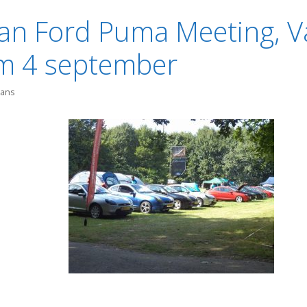
an Ford Puma Meeting, V
/m 4 september
mans