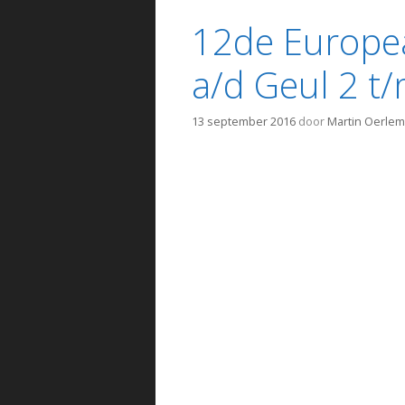
12de Europe
a/d Geul 2 t
13 september 2016
door
Martin Oerle