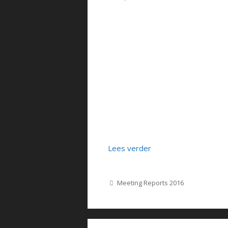
Lees verder
Categorieën
Meeting Reports 2016