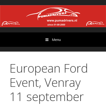
Ga
//
door
naar
content
Menu
European Ford
Event, Venray
11 september