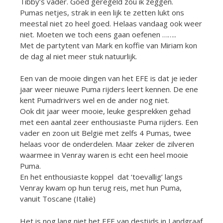
Tibby’s vader. Goed geregeld zou ik zeggen.
Pumas netjes, strak in een lijk te zetten lukt ons
meestal niet zo heel goed. Helaas vandaag ook weer
niet. Moeten we toch eens gaan oefenen ……..
Met de partytent van Mark en koffie van Miriam kon
de dag al niet meer stuk natuurlijk.
Een van de mooie dingen van het EFE is dat je ieder
jaar weer nieuwe Puma rijders leert kennen. De ene
kent Pumadrivers wel en de ander nog niet.
Ook dit jaar weer mooie, leuke gesprekken gehad
met een aantal zeer enthousiaste Puma rijders. Een
vader en zoon uit België met zelfs 4 Pumas, twee
helaas voor de onderdelen. Maar zeker de zilveren
waarmee in Venray waren is echt een heel mooie
Puma.
En het enthousiaste koppel dat ‘toevallig’ langs
Venray kwam op hun terug reis, met hun Puma,
vanuit Toscane (Italië)
Het is nog lang niet het EFE van destijds in Landgraaf