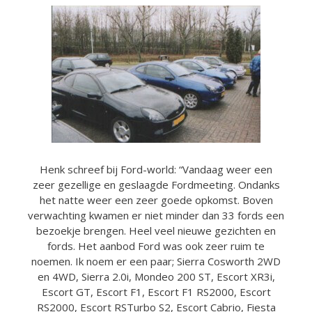
Henk schreef bij Ford-world: “Vandaag weer een
zeer gezellige en geslaagde Fordmeeting. Ondanks
het natte weer een zeer goede opkomst. Boven
verwachting kwamen er niet minder dan 33 fords een
bezoekje brengen. Heel veel nieuwe gezichten en
fords. Het aanbod Ford was ook zeer ruim te
noemen. Ik noem er een paar; Sierra Cosworth 2WD
en 4WD, Sierra 2.0i, Mondeo 200 ST, Escort XR3i,
Escort GT, Escort F1, Escort F1 RS2000, Escort
RS2000, Escort RSTurbo S2, Escort Cabrio, Fiesta