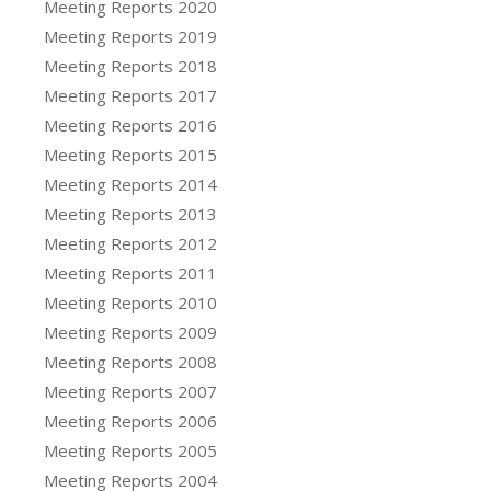
Meeting Reports 2020
Meeting Reports 2019
Meeting Reports 2018
Meeting Reports 2017
Meeting Reports 2016
Meeting Reports 2015
Meeting Reports 2014
Meeting Reports 2013
Meeting Reports 2012
Meeting Reports 2011
Meeting Reports 2010
Meeting Reports 2009
Meeting Reports 2008
Meeting Reports 2007
Meeting Reports 2006
Meeting Reports 2005
Meeting Reports 2004