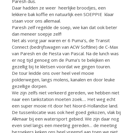
Paresh dus.
Daar hadden ze weer heerlijke broodjes, een
lekkere bak koffie en natuurlijk een SOEPPIE klaar
staan voor ons allemaal.
Paresh zelf regelde de soep, wie kan dat ook beter
dan meneer soepje zelf!
Net als vorig jaar waren er 6 Puma’s, de Transit
Connect (bedrijfswagen van ACW Softline) de C-Max
van Paresh en de Fiesta van Pascal. Na de lunch was
er nog tijd genoeg om de Puma’s te bekijken en
gezellig bij te kletsen voordat we gingen touren.
De tour leidde ons over heel veel mooie
polderwegen, langs molens, kanalen en door leuke
gezellige dorpen.
We zijn zelfs niet verkeerd gereden, we hebben niet
naar een tankstation moeten zoek…. Het weg echt
een super mooie rit door het Noord-Hollandse land.
De tussenlocatie was ook heel goed gekozen, vlak bij
Alkmaar bij een watersport gebied. We zijn daar nog
even snel langs een meeting gereden… de meeting
bezoekers keken ons heel vreemd aan toen we niet