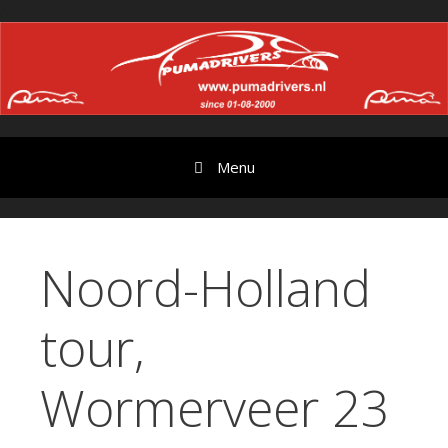
Ga
//
door
naar
content
Menu
Noord-Holland
tour,
Wormerveer 23