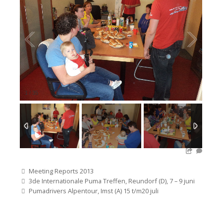
1
/
35
Categorieën
Meeting Reports 2013
Bericht
3de Internationale Puma Treffen, Reundorf (D), 7 – 9 juni
navigatie
Pumadrivers Alpentour, Imst (A) 15 t/m20 juli