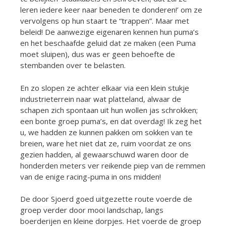
leren iedere keer naar beneden te donderen!’ om ze
vervolgens op hun staart te “trappen”. Maar met
beleid! De aanwezige eigenaren kennen hun puma’s
en het beschaafde geluid dat ze maken (een Puma
moet sluipen), dus was er geen behoefte de
stembanden over te belasten.
En zo slopen ze achter elkaar via een klein stukje
industrieterrein naar wat platteland, alwaar de
schapen zich spontaan uit hun wollen jas schrokken;
een bonte groep puma’s, en dat overdag! Ik zeg het
u, we hadden ze kunnen pakken om sokken van te
breien, ware het niet dat ze, ruim voordat ze ons
gezien hadden, al gewaarschuwd waren door de
honderden meters ver reikende piep van de remmen
van de enige racing-puma in ons midden!
De door Sjoerd goed uitgezette route voerde de
groep verder door mooi landschap, langs
boerderijen en kleine dorpjes. Het voerde de groep