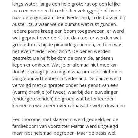
langs water, langs een hele grote rat op een lelijke
auto en over een Utrechts heuvelruggetje of twee
naar de enige piramide in Nederland, in de bossen bij
Austerlitz, alwaar we de puma’s wat rust gunden.
Iedere puma kreeg een boom toegewezen, er werd
wat gepraat over de rit tot dan toe, er werden wat
groepsfoto’s bij de piramide genomen, en toen was
het even “”ieder voor zich””. De benen werden
gestrekt. De helft beklom de piramide, anderen
liepen er omheen. Wat je er allemaal niet mee kan
doen! Je vraagt je zo nog af waarom ze er niet meer
van gebouwd hebben in Nederland. De pauze werd
vervolgd met (bij)praten onder het genot van een
(warm) drankje (of twee), waarbij de nieuwelingen
(ondergetekenden) de groep wat beter leerden
kennen en wat meer over carnaval te weten kwamen.
Een chocomel met slagroom werd gedeeld, en de
familieboom van voorzitter Martin werd uitgelegd
maar niet helemaal begrepen. Maar de basis wel,