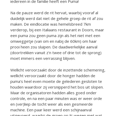
iedereen in de familie heeft een Puma!
Na de pauze werd de rit hervat, waarbij vooraf al
duidelijk werd dat niet de gehele groep de rit af zou
maken. De eindlocatie was hemelsbreed 7km
verderop, bij een Italiaans restaurant in Doorn, maar
een puma zou geen puma zijn als het niet met een
omweggetje (van om en nabij de 60km) om haar
prooi heen zou sluipen. De daadwerkelijke aanval
(doortrekken vanuit z’n twee of drie tot de sprong)
moet immers een verrassing blijven.
Wellicht veroorzaakt door de inzettende schemering,
wellicht veroorzaakt door de honger hadden de
puma’s heel even moeite de gelederen gesloten te
houden waardoor zij versnipperd het bos uit slopen.
Maar de organisatoren hadden alles goed onder
controle, en na een paar minuten was er weer orde
en (ver)liep de tocht weer als een gesmeerde
machine. Een paar keer werd een schijnaanval
uitgevoerd, waarbij de groep op N-wegen met wat