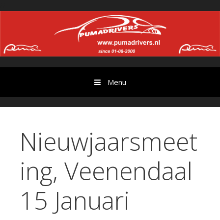
Ga
//
door
naar
content
Menu
Nieuwjaarsmeet
ing, Veenendaal
15 Januari