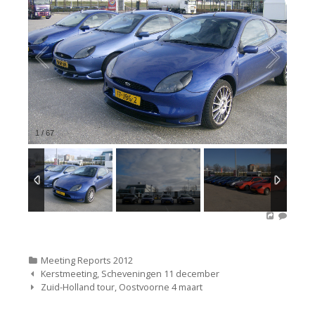
1
/
67
Categorieën
Meeting Reports 2012
Bericht
Kerstmeeting, Scheveningen 11 december
navigatie
Zuid-Holland tour, Oostvoorne 4 maart