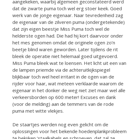
aangekeken, waarbij algemeen geconstateerd werd
dat de zwarte puma toch wel erg stoer keek. Goed
werk van de jonge eigenaar. Naar tevredenheid zag
de eigenaar van de zilveren puma (ondergetekende)
dat zijn eigen beestje Miss Puma toch wel de
helderste ogen had. Die had hij kort daarvoor onder
het mes genomen omdat de originele ogen zo’n
beetje blind waren geworden. Later tijdens de rit
bleek de operatie niet helemaal goed uitgevoerd.
Miss Puma bleek wat te loensen. Het licht uit een van
de lampen priemde via de achteruitkijkspiegel
blijkbaar toch wel heel irritant in de ogen van de
rijder voor haar, wat meteen verklaarde waarom de
eigenaar in het donker de weg niet ziet maar wel alle
verkeersborden op 600 meter! Excuses en dank
(voor de melding) aan de temmers van de rode
puma met witte vlekjes.
De staartjes werden nog even gelicht om de
oplossingen voor het bekende hoedenplankprobleem
te bekijken ‘staalkabels en schroeven, dat zal ze