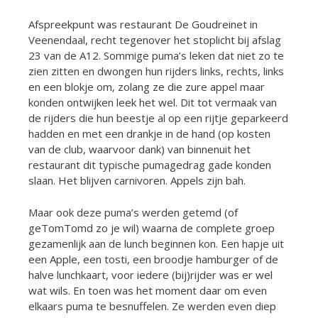
Afspreekpunt was restaurant De Goudreinet in
Veenendaal, recht tegenover het stoplicht bij afslag
23 van de A12. Sommige puma’s leken dat niet zo te
zien zitten en dwongen hun rijders links, rechts, links
en een blokje om, zolang ze die zure appel maar
konden ontwijken leek het wel. Dit tot vermaak van
de rijders die hun beestje al op een rijtje geparkeerd
hadden en met een drankje in de hand (op kosten
van de club, waarvoor dank) van binnenuit het
restaurant dit typische pumagedrag gade konden
slaan. Het blijven carnivoren. Appels zijn bah.
Maar ook deze puma’s werden getemd (of
geTomTomd zo je wil) waarna de complete groep
gezamenlijk aan de lunch beginnen kon. Een hapje uit
een Apple, een tosti, een broodje hamburger of de
halve lunchkaart, voor iedere (bij)rijder was er wel
wat wils. En toen was het moment daar om even
elkaars puma te besnuffelen. Ze werden even diep