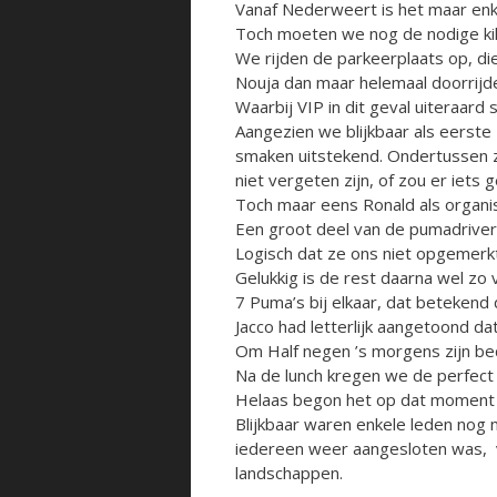
Vanaf Nederweert is het maar enk
Toch moeten we nog de nodige ki
We rijden de parkeerplaats op, d
Nouja dan maar helemaal doorrijde
Waarbij VIP in dit geval uiteraard
Aangezien we blijkbaar als eerste 
smaken uitstekend. Ondertussen z
niet vergeten zijn, of zou er iets 
Toch maar eens Ronald als organisa
Een groot deel van de pumadrivers
Logisch dat ze ons niet opgemerk
Gelukkig is de rest daarna wel zo
7 Puma’s bij elkaar, dat betekend
Jacco had letterlijk aangetoond da
Om Half negen ’s morgens zijn bed
Na de lunch kregen we de perfect 
Helaas begon het op dat moment 
Blijkbaar waren enkele leden nog n
iedereen weer aangesloten was, v
landschappen.