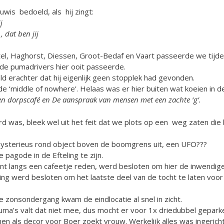
wis bedoeld, als hij zingt:
j
, dat ben jij
el, Haghorst, Diessen, Groot-Bedaf en Vaart passeerde we tijd
t de pumadrivers hier ooit passeerde.
 erachter dat hij eigenlijk geen stopplek had gevonden.
de ‘middle of nowhere’. Helaas was er hier buiten wat koeien in d
en dorpscafé en
De aanspraak van mensen met een zachte ‘g’.
 was, bleek wel uit het feit dat we plots op een weg zaten die
 mysterieus rond object boven de boomgrens uit, een UFO???
 pagode in de Efteling te zijn.
 langs een cafeetje reden, werd besloten om hier de inwendige
ging werd besloten om het laatste deel van de tocht te laten voor
 zonsondergang kwam de eindlocatie al snel in zicht.
uma’s valt dat niet mee, dus mocht er voor 1x driedubbel gepar
n als decor voor Boer zoekt vrouw. Werkelijk alles was ingericht i