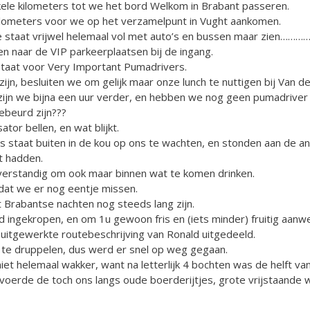
ele kilometers tot we het bord Welkom in Brabant passeren.
lometers voor we op het verzamelpunt in Vught aankomen.
ie staat vrijwel helemaal vol met auto’s en bussen maar zien……
n naar de VIP parkeerplaatsen bij de ingang.
 staat voor Very Important Pumadrivers.
zijn, besluiten we om gelijk maar onze lunch te nuttigen bij Van 
ijn we bijna een uur verder, en hebben we nog geen pumadriver o
gebeurd zijn???
tor bellen, en wat blijkt.
 staat buiten in de kou op ons te wachten, en stonden aan de an
t hadden.
 verstandig om ook maar binnen wat te komen drinken.
 dat we er nog eentje missen.
t Brabantse nachten nog steeds lang zijn.
 ingekropen, en om 1u gewoon fris en (iets minder) fruitig aanwez
uitgewerkte routebeschrijving van Ronald uitgedeeld.
te druppelen, dus werd er snel op weg gegaan.
iet helemaal wakker, want na letterlijk 4 bochten was de helft va
oerde de toch ons langs oude boerderijtjes, grote vrijstaande 