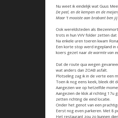
Nu weet ik eindelijk wat Guus Meeu
De peel, en de kempen en de meijeri
Maar ’t mooiste aan brabant ben jij 
Ook wereldsteden als Biezenmort
trots in hun VVV folder zetten da
Na enkele uren toeren kwam Ronald
Een korte stop werd ingepland in 
koers gezet naar
de warmte van e
Dat de route qua wegen gevarieerd
wat anders dan ZOAB asfalt.
Plotseling zag ik in de verte een
Toen ik nog eens keek, bleek dit de
Aangezien we op hetzelfde moment
Aangezien de klok al richting 17u 
zetten richting de eind locatie.
Onder het genot van een prachtige
Eerst nog even parkeren. Met 8 p
Het restaurant zou zo kunnen diene