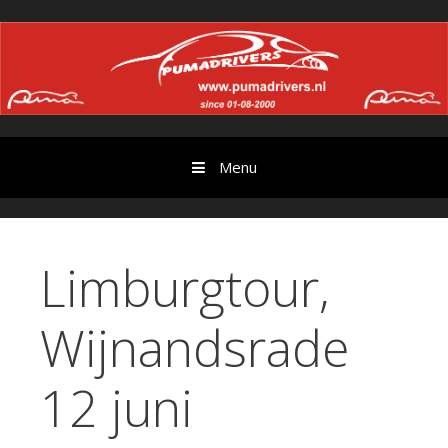
Ga
//
door
naar
content
Menu
Limburgtour,
Wijnandsrade
12 juni