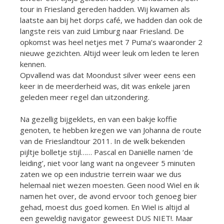
tour in Friesland gereden hadden. Wij kwamen als
laatste aan bij het dorps café, we hadden dan ook de
langste reis van zuid Limburg naar Friesland. De
opkomst was heel netjes met 7 Puma’s waaronder 2
nieuwe gezichten. Altijd weer leuk om leden te leren
kennen.
Opvallend was dat Moondust silver weer eens een
keer in de meerderheid was, dit was enkele jaren
geleden meer regel dan uitzondering.
Na gezellig bijgeklets, en van een bakje koffie
genoten, te hebben kregen we van Johanna de route
van de Frieslandtour 2011. In de welk bekenden
pijltje bolletje stijl…… Pascal en Daniëlle namen ‘de
leiding’, niet voor lang want na ongeveer 5 minuten
zaten we op een industrie terrein waar we dus
helemaal niet wezen moesten. Geen nood Wiel en ik
namen het over, de avond ervoor toch genoeg bier
gehad, moest dus goed komen. En Wiel is altijd al
een geweldig navigator geweest DUS NIET!. Maar