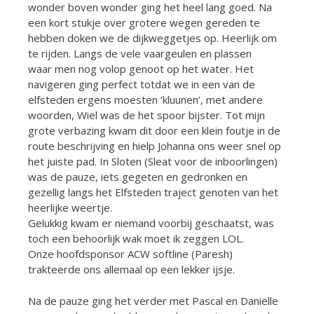
wonder boven wonder ging het heel lang goed. Na
een kort stukje over grotere wegen gereden te
hebben doken we de dijkweggetjes op. Heerlijk om
te rijden. Langs de vele vaargeulen en plassen
waar men nog volop genoot op het water. Het
navigeren ging perfect totdat we in een van de
elfsteden ergens moesten ‘kluunen’, met andere
woorden, Wiel was de het spoor bijster. Tot mijn
grote verbazing kwam dit door een klein foutje in de
route beschrijving en hielp Johanna ons weer snel op
het juiste pad. In Sloten (Sleat voor de inboorlingen)
was de pauze, iets gegeten en gedronken en
gezellig langs het Elfsteden traject genoten van het
heerlijke weertje.
Gelukkig kwam er niemand voorbij geschaatst, was
toch een behoorlijk wak moet ik zeggen LOL.
Onze hoofdsponsor ACW softline (Paresh)
trakteerde ons allemaal op een lekker ijsje.
Na de pauze ging het verder met Pascal en Daniëlle