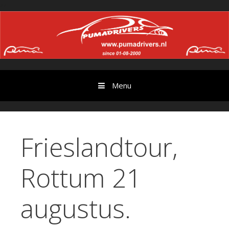
Ga
//
door
naar
content
Menu
Frieslandtour,
Rottum 21
augustus.