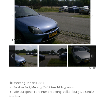
1
/
38
Categorieën
Meeting Reports 2011
Bericht
Ford im Fort, Mendig (D) 12 t/m 14 Augustus
navigatie
7de European Ford Puma Meeting, Valkenburg a/d Geul 2
t/m 4 sept