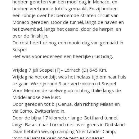
hebben genoten van een mooi dag in Monaco, en
hebben veel mooie foto’s gemaakt. En zij hebben
één rondje over het beroemde straten circuit van
Monaco gereden. Door de tunnel, langs de haven en
het zwembad, langs het casino, door de hairpin en
over de finishlijn.
De rest heeft er nog een mooie dag van gemaakt in
Sospel.
Het was voor iedereen een heerlijke (rust)dag.
Vrijdag 7 juli Sospel (F)– Lörrach (D) 645 Km.
Vrijdag na het ontbijt was het helaas tijd om naar huis
te gaan. We zijn rond 9 uur vertrokken uit Sospel.
Voor Menton de snelweg op richting Italië langs de
Middellandse zee kust.
Door gereden tot bij Genua, dan richting Milaan en
via Como, Zwitserland in.
Door de bijna 17 kilometer lange Gotthard tunnel,
langs Basel naar Lörrach net over grens in Duitsland.
Daar hebben we, op camping ‘drei Länder Camp,
voor de laatste keer onze tentjes opgezet.