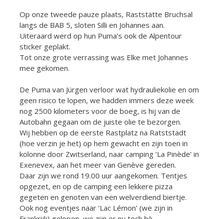
Op onze tweede pauze plaats, Raststätte Bruchsal
langs de BAB 5, sloten Silli en Johannes aan.
Uiteraard werd op hun Puma’s ook de Alpentour
sticker geplakt.
Tot onze grote verrassing was Elke met Johannes
mee gekomen.
De Puma van Jürgen verloor wat hydrauliekolie en om
geen risico te lopen, we hadden immers deze week
nog 2500 kilometers voor de boeg, is hij van de
Autobahn gegaan om de juiste olie te bezorgen.
Wij hebben op de eerste Rastplatz na Ratststadt
(hoe verzin je het) op hem gewacht en zijn toen in
kolonne door Zwitserland, naar camping ‘La Pinède’ in
Exenevex, aan het meer van Genève gereden.
Daar zijn we rond 19.00 uur aangekomen. Tentjes
opgezet, en op de camping een lekkere pizza
gegeten en genoten van een welverdiend biertje.
Ook nog eventjes naar ‘Lac Lémon’ (we zijn in
Frankrijk) gelopen, we zijn er nu toch hè.