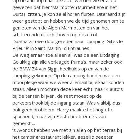
Op de aanloop naar deze col werden we er al op
gewezen dat hier ‘Marmotte’ (Murmeltiere in het
Duits) zitten. Je kon ze al horen fluiten. Uiteraard zijn
weer gestopt en hebben we de tijd genomen om te
genieten van de Alpen Marmotten en van het
schitterende uitzicht boven op deze col.
Daarna zijn we doorgereden naar camping ‘Gites le
Prieuré’ in Saint-Martin- d’Entraunes.
De weg ernaar toe alleen al, was de een uitdaging.
Gelukkig zijn alle verlaagde Puma’s, maar zeker ook
de BMW Z4 van Siggi, heelhuids op en van de
camping gekomen. Op de camping hadden we een
mooi plekje waar we weer allemaal bij elkaar konden
staan. Alleen mochten deze keer echt maar 4 auto’s
bij de tenten blijven, de rest moest op de
parkeerstrook bij de ingang staan. Was vlakbij, dus
ook geen probleem. Harry maakte het nog effe
spannend, maar zijn Fiesta heeft er niks van
gemerkt…….
’s Avonds hebben we met z’n allen op het terras bij
het campingrestaurant lekker, gezellig gegeten.