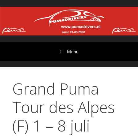
Ga
//
door
naar
content
Menu
Grand Puma
Tour des Alpes
(F) 1 – 8 juli