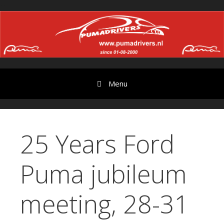
Ga
//
door
naar
content
Menu
25 Years Ford
Puma jubileum
meeting, 28-31