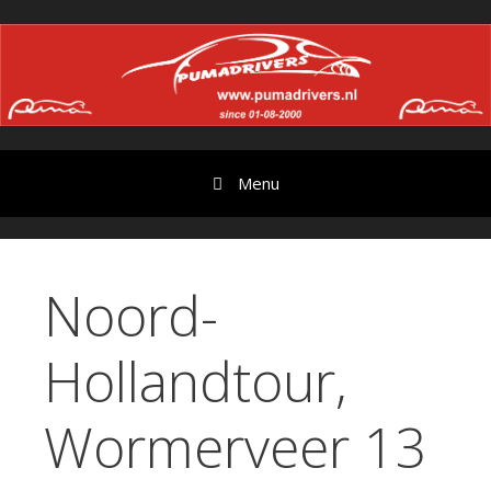
Ga
//
door
naar
content
Menu
Noord-
Hollandtour,
Wormerveer 13