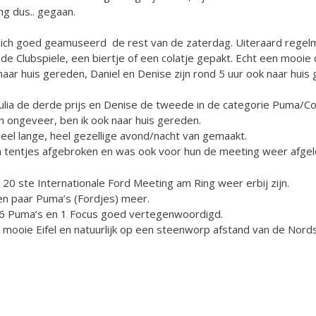
ng dus.. gegaan.
ich goed geamuseerd de rest van de zaterdag. Uiteraard regelm
e Clubspiele, een biertje of een colatje gepakt. Echt een mooie 
aar huis gereden, Daniel en Denise zijn rond 5 uur ook naar huis
Julia de derde prijs en Denise de tweede in de categorie Puma/Cou
en ongeveer, ben ik ook naar huis gereden.
heel lange, heel gezellige avond/nacht van gemaakt.
 tentjes afgebroken en was ook voor hun de meeting weer afgel
e 20 ste Internationale Ford Meeting am Ring weer erbij zijn.
n paar Puma’s (Fordjes) meer.
et 6 Puma’s en 1 Focus goed vertegenwoordigd.
e mooie Eifel en natuurlijk op een steenworp afstand van de Nords