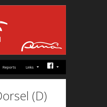
Reports
Links
Dorsel (D)