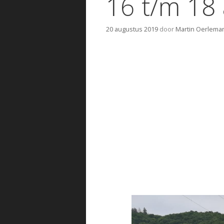
16 t/m 18
20 augustus 2019
door
Martin Oerlema