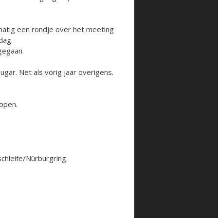
atig een rondje over het meeting
dag.
 gegaan.
gar. Net als vorig jaar overigens.
open.
chleife/Nürburgring.