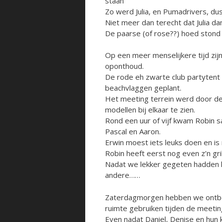
staan”
Zo werd Julia, en Pumadrivers, du
Niet meer dan terecht dat Julia d
De paarse (of rose??) hoed stond 
Op een meer menselijkere tijd zij
oponthoud.
De rode eh zwarte club partytent
beachvlaggen geplant.
Het meeting terrein werd door de 
modellen bij elkaar te zien.
Rond een uur of vijf kwam Robin 
Pascal en Aaron.
Erwin moest iets leuks doen en i
Robin heeft eerst nog even z’n gri
Nadat we lekker gegeten hadden h
andere……
Zaterdagmorgen hebben we ontbet
ruimte gebruiken tijden de meeting
Even nadat Daniel, Denise en hun k