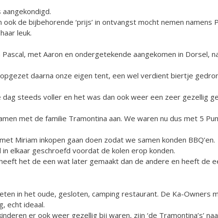
s aangekondigd.
an ook de bijbehorende ‘prijs’ in ontvangst mocht nemen namens 
haar leuk.
n Pascal, met Aaron en ondergetekende aangekomen in Dorsel, na 
 opgezet daarna onze eigen tent, een wel verdient biertje gedr
dag steeds voller en het was dan ook weer een zeer gezellig gez
samen met de familie Tramontina aan. We waren nu dus met 5 Pum
s met Miriam inkopen gaan doen zodat we samen konden BBQ’en.
l in elkaar geschroefd voordat de kolen erop konden.
eeft het de een wat later gemaakt dan de andere en heeft de e
en in het oude, gesloten, camping restaurant. De Ka-Owners m
, echt ideaal.
inderen er ook weer gezellig bij waren, zijn ‘de Tramontina’s’ n