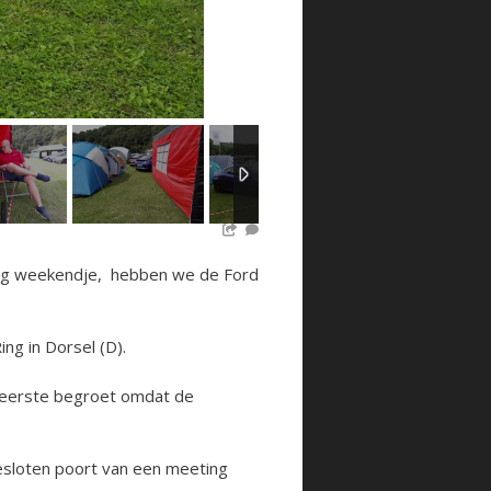
llig weekendje, hebben we de Ford
ng in Dorsel (D).
s eerste begroet omdat de
esloten poort van een meeting