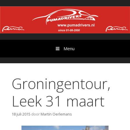
Ga
//
door
naar
content
Menu
Groningentour,
Leek 31 maart
18 juli 2015
door
Martin Oerlemans