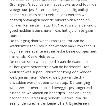
Groningen, ’s avonds een heuse pokeravond tot in de
vroege uurtjes. Zaterdagmorgen gezellig ontbijten
en met 5 Puma’s naar Leek. In Leek werden we
gastvrij ontvangen door de ouders van Reneé en
Ilona en Reneé zelf natuurlijk. Nadat we ons de luncht
goed hadden laten smaken was het tijd om te gaan
touren.
De tour ging door west Groningen, tot aan de
Waddenzee toe. Ook in het westen van Groningen is
nog heel veel ruimte en veel leuke kleine dorpjes met
namen als ‘Kleine Huisjes’…….
De eerste stop was op de dijk aan de Waddenzee,
bij het grote oefenterrein van de landmacht. Het
wuitzicht was super, Schiermonnikoog oog konden
we bijna aanraken. Omdat we bijna van de dijk
afwaaiden werd het een korte stop. De tour ging
weer verder over mooie dijkweggetjes slingerend
tussen de weilanden en landerijen. Ilona en Reneé
hadden een verrassing belooft. Pieterburen, de
zeehonden crèche van Lenie ’t Hart. Bij iedereen