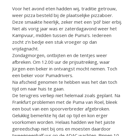
Voor het avond eten hadden wij, traditie getrouw,
weer pizza besteld bij de plaatselijke pizzaboer.
Deze smaakte heerlijk, zeker met een ‘pöl’ bier erbij.
Net als vorig jaar was er zaterdagavond weer het
Kampvuur, midden tussen de Puma’s. Iedereen
zocht z’n bedje een stuk vroeger op dan
vrijdagnacht.
Zondagmorgen, ontbijten en de tentjes weer
afbreken. Om 12.00 uur de prijsuitreiking, waar
Jürgen een beker in ontvangst mocht nemen. Toch
een beker voor Pumadrivers.
Na afscheid genomen te hebben was het dan toch
tijd om naar huis te gaan.
De terugreis verliep niet helemaal zoals geplant. Na
Frankfurt problemen met de Puma van Roel, bleek
een bout van een spoorverbreder afgebroken.
Gelukkig bemerkte hij dat op tijd en kon erger
voorkomen worden. Helaas hadden we het juiste
gereedschap niet bij ons en moesten daardoor
tweeëneenhalf uur op de ADAC wachten. Binnen 10