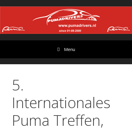
Ga
//
door
naar
content
Menu
5.
Internationales
Puma Treffen,