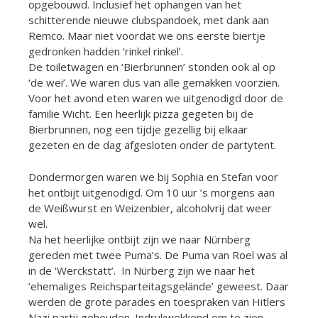
opgebouwd. Inclusief het ophangen van het
schitterende nieuwe clubspandoek, met dank aan
Remco. Maar niet voordat we ons eerste biertje
gedronken hadden ‘rinkel rinkel’.
De toiletwagen en ‘Bierbrunnen’ stonden ook al op
‘de wei’. We waren dus van alle gemakken voorzien.
Voor het avond eten waren we uitgenodigd door de
familie Wicht. Een heerlijk pizza gegeten bij de
Bierbrunnen, nog een tijdje gezellig bij elkaar
gezeten en de dag afgesloten onder de partytent.
Dondermorgen waren we bij Sophia en Stefan voor
het ontbijt uitgenodigd. Om 10 uur ’s morgens aan
de Weißwurst en Weizenbier, alcoholvrij dat weer
wel.
Na het heerlijke ontbijt zijn we naar Nürnberg
gereden met twee Puma’s. De Puma van Roel was al
in de ‘Werckstatt’. In Nürberg zijn we naar het
‘ehemaliges Reichsparteitagsgelände’ geweest. Daar
werden de grote parades en toespraken van Hitlers
Nazi partij gehouden. Indrukwekkend om te zien,