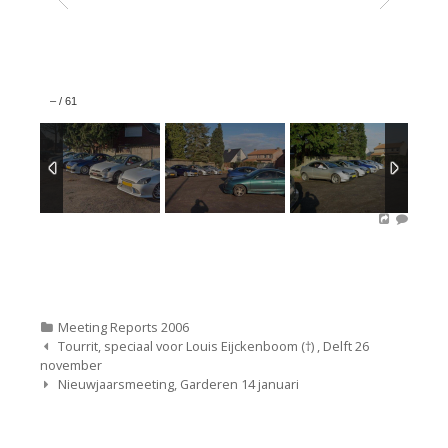
–
/
61
Categorieën
Meeting Reports 2006
Bericht
Tourrit, speciaal voor Louis Eijckenboom (†) , Delft 26
navigatie
november
Nieuwjaarsmeeting, Garderen 14 januari