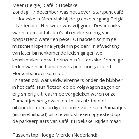
Meer (België): Café ’t Hoekske
Zondag 17 december was het zover. Startpunt café
’t Hoekske in Meer vlak bij de grensovergang België
– Nederland. Het weer was vrij goed. Desondanks
waren een aantal auto’s al redelijk smerig van
opspattend water en pekel. Of hadden sommige
misschien lopen rallyrijden in polder? In afwachting
van later binnenkomende leden gingen we
kennismaken en wat drinken in ’t Hoekske. Sommige
leden waren in Pumadrivers polorood gekleed.
Herkenbaarder kon niet.
Er zaten ook wat veldwielrenners onder de blubber
in het café. Hun fietsen op de volgwagen zagen er
erg smerig uit, daarmee vergeleken waren onze
Pumaatjes net gewassen. In totaal stond er
uiteindelijk een aardige colonne van zeven Pumaatjes
(inclusief inhoud) uit alle windstreken opgesteld op
de parkeerplaats van Café ’t Hoekske. Rijden maar!
Tussenstop Hooge Mierde (Nederland)