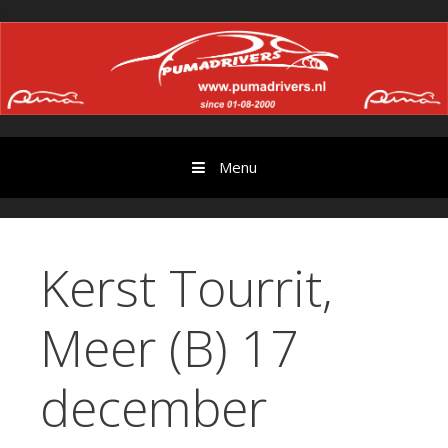
Ga
//
door
naar
content
Menu
Kerst Tourrit,
Meer (B) 17
december