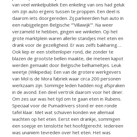
van veel winkelpubliek Een enkeling van ons had geluk
om zijn auto ergens tussen te proppen. Een deel is
daarom iets doorgereden. Zij parkeerden hun auto in
een nabijgelegen Belgische “”Villawijk””. Na weer
verzameld te hebben, gingen we winkelen. Op het
grote marktplein waren allerlei standjes met eten en
drank voor de gezelligheid. Er was zelfs bakharing….
Ook liep er een steltenloper rond, die zonder te
blazen de grootste bellen maakte, die meteen kapot
werden gemaakt door Belgische belhameltjes. Leuk
weetje (Wikipedia): Een van de grotere werkgevers
van Mol is de Mora fabriek waar circa 200 personen
werkzaam zijn. Sommige leden hadden nog afspraken
in de avond. Een deel vertrok daarom voor het diner.
Om zes uur was het tijd om te gaan eten in Rubens.
Speciaal voor de Pumadrivers stond er een ronde
tafel klaar. Met wat schuiven konden we allemaal
wachten op het eten. Eerst een drankje, sommigen
een soepje en tenslotte het hoofdgerecht. Iedereen
was unaniem tevreden over het eten. Het was