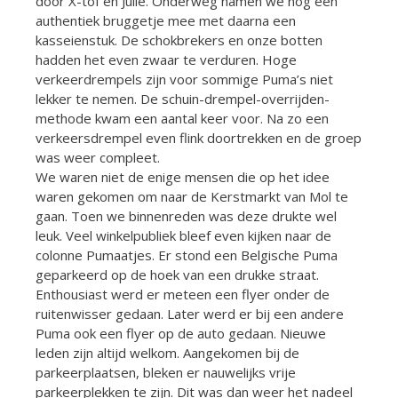
door X-tof en Julie. Onderweg namen we nog een
authentiek bruggetje mee met daarna een
kasseienstuk. De schokbrekers en onze botten
hadden het even zwaar te verduren. Hoge
verkeerdrempels zijn voor sommige Puma’s niet
lekker te nemen. De schuin-drempel-overrijden-
methode kwam een aantal keer voor. Na zo een
verkeersdrempel even flink doortrekken en de groep
was weer compleet.
We waren niet de enige mensen die op het idee
waren gekomen om naar de Kerstmarkt van Mol te
gaan. Toen we binnenreden was deze drukte wel
leuk. Veel winkelpubliek bleef even kijken naar de
colonne Pumaatjes. Er stond een Belgische Puma
geparkeerd op de hoek van een drukke straat.
Enthousiast werd er meteen een flyer onder de
ruitenwisser gedaan. Later werd er bij een andere
Puma ook een flyer op de auto gedaan. Nieuwe
leden zijn altijd welkom. Aangekomen bij de
parkeerplaatsen, bleken er nauwelijks vrije
parkeerplekken te zijn. Dit was dan weer het nadeel