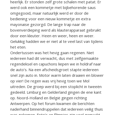
heerlijk. Er stonden zelf grote schalen met patat. Er
werd ook een kommetje met bijbehorende saus
omgegooid, maar natuurlijk werd er door de
bediening voor een nieuw kommetje en extra
mayonaise gezorgd. De lange trap naar de
bovenverdieping werd als klauterapparaat gebruikt
door een kleuter. Heen en weer, heen en weer.
Gelukkig hadden we er niet al te veel last van tijdens
het eten.
Ondertussen was het hevig gaan regenen. Niet
iedereen had dit verwacht, dus met zelfgemaakte
regendeksel en capuchons liepen we in holdraf naar
de auto’s. Na een afscheidsgroet stapte iedereen
snel zijn auto in. Motor warm laten draaien en blower
op vier! De regen was vrij hevig toen we Mol
uitreden. De groep werd bij een stoplicht in tweeën
gedeeld. Limburg en Gelderland gingen de ene kant
op. Noord-Holland en België gingen richting
Antwerpen. Op het forum kwamen de berichten
naderhand binnendruppelen dat iedereen veilig thuis
was gekomen. Foto’s en filmpjes zijn veel gemaakt.