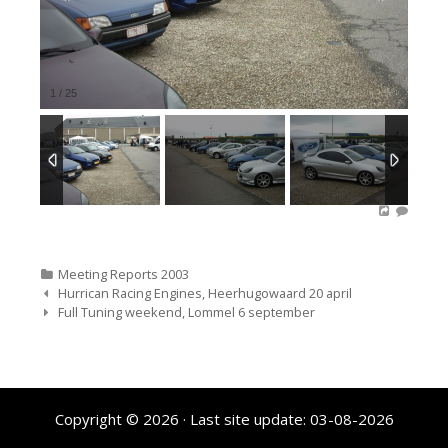
1
/
25
Categorieën
Meeting Reports 2003
Bericht
Hurrican Racing Engines, Heerhugowaard 20 april
navigatie
Full Tuning weekend, Lommel 6 september
Copyright © 2026
· Last site update: 03-08-2026