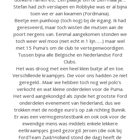
Stefan had zich verslapen en Robbyke was er al bijna
toen we er aan kwamen (Fordmania).
Beetje een puinhoop (toch nog) bij de ingang. Ik had
geresveerd, maar toch wisten die mutsen aan de
poort nergens van. Eenmal aangekomen stonden we
toch weer wel mooi (niet echt in 1 lijn……) maar wel
met 15 Puma’s om de club te vertegenwoordigen.
Tussen bijna alle Belgische en Nederlandse Ford
Clubs.
Het was droog met een heel klein buitje af en toe.
Verschillende kraampjes. Die voor ons hadden ze niet
geregeld…Maar we hebben toch nog wel polo’s
verkocht en wat kleine onderdelen voor de Puma.
Het werd aangekondigd als zijnde het grootste Ford
onderdelen evenement van Nederland, dus we
trokken met de nodige euro’s op zak richting Bunnik.
Er was een vermogenstestbank en ook ook voor de
inwendige mens was middels enkele lekkere
eetkraampjes goed gezorgd. Jeroen (die ook bij
FordTeam Zuid/Holland stond die dag) heeft de