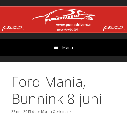
Ga
//
door
naar
content
Menu
Ford Mania,
Bunnink 8 juni
27 mei 2015
door
Martin Oerlemans