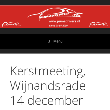
Ga
//
door
naar
content
Menu
Kerstmeeting,
Wijnandsrade
14 december