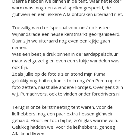
Daarna hebben we binnen in de tent, waar het lekker
warm was, nog een aantal spellen gespeeld, de
glühwein en een lekkere Alfa ontbraken uiteraard niet.
Toevallig werd er ‘speciaal voor ons’ op kasteel
Wijnandsrade een heuse kerstmarkt georganiseerd.
Daar zijn we uiteraard nog even een kijkje gaan
nemen.
Was een beetje druk binnen in de ‘aardappelschuur’
maar wel gezellig en even een stukje wandelen was
ook fijn.
Zoals jullie op de foto’s zien stond mijn Puma
gelukkig nog buiten, kon ik toch nog één Puma op de
foto zetten, naast alle andere Fordjes. Overigens zijn
wij, Pumadrivers, ook te vinden onder forddrivers.nl.
Terug in onze kerstmeeting tent waren, voor de
liefhebbers, nog een paar extra flessen glühwein
gehaald. Hoort er toch bij hè, zo’n glas warme wijn.
Gelukkig hadden we, voor de liefhebbers, genoeg
Alfa koud liggen.