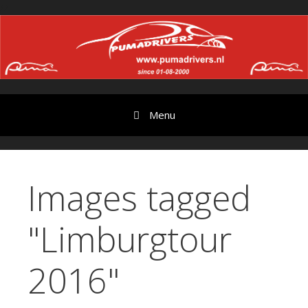
Ga
//
door
naar
content
Menu
Images tagged
"Limburgtour
2016"