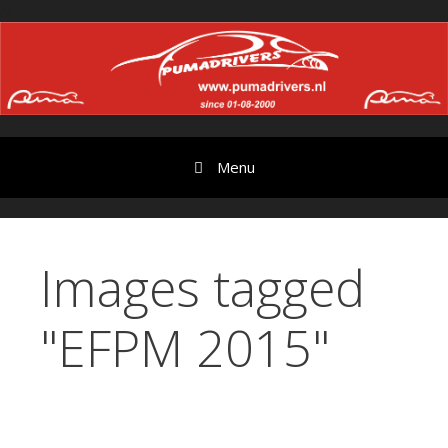
Ga
//
door
naar
content
Menu
Images tagged
"EFPM 2015"