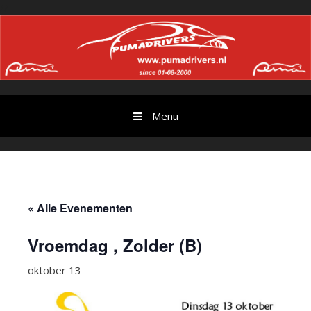
Ga
//
door
naar
content
Menu
« Alle Evenementen
Vroemdag , Zolder (B)
oktober 13