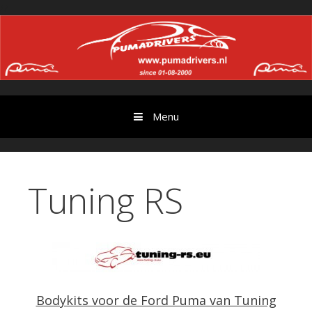
Ga
//
door
naar
content
Menu
Tuning RS
Bodykits voor de Ford Puma van Tuning